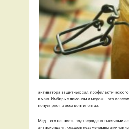
активатора защитных сил, профилактического 
к чаю. Имбирь с лимоном и медом – это класси
популярно на всех континентах.
Мед – его ценность подтверждена тысячами ле
антиоксидант, кладезь незаменимых аминокисл