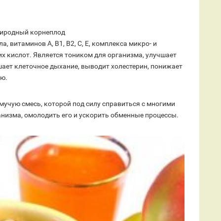
риродный корнеплод
, витаминов А, В1, В2, С, Е, комплекса микро- и
х кислот. Является тоником для организма, улучшает
шает клеточное дыхание, выводит холестерин, понижает
ию.
мучую смесь, которой под силу справиться с многими
анизма, омолодить его и ускорить обменные процессы.