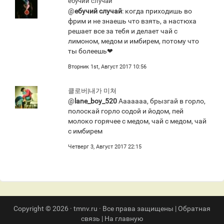
ебучий случай
@
ебучий случай
: когда приходишь во
фрим и не знаешь что взять, а настюха
решает все за тебя и делает чай с
лимоном, медом и имбирем, потому что
ты болеешь❤
Вторник 1st, Август 2017 10:56
클로버|내가 미쳐
@
lane_boy_520
Ааааааа, брызгай в горло,
полоскай горло содой и йодом, пей
молоко горячее с медом, чай с медом, чай
с имбирем
Четверг 3, Август 2017 22:15
Copyright © 2026 · tmnv.ru · Все права защищены |
Обратная
связь
|
На главную