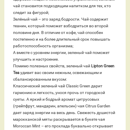
чай становится подходящим напитком для тех, кто
следит за фигурой;
Зелёный чай – это заряд бодрости. Чай содержит
теанин, который поможет взбодриться во второй
половине дня. В отличие от кофе, чай способен
постепенно и на более длительный срок повышать
работоспособность организма;
А вместе с уровнем энергии, зеленый чай поможет
улучшить и настроение.
Помимо полезных свойств, зеленый чай
Lipton Green
Tea
удивит вас своим нежным, освежающим и
сбалансированным вкусом:
Классический зеленый чай Classic Green дарит
гармонию и легкость, унося прочь от городской
суеты. А яркий и бодрый аромат цитрусовых
(грейпфрут, мандарин, апельсин) чая Citrus Garden
дает заряд энергии на весь день. Свежесть душистой
марокканской мяты раскрывается в букете чая
Moroccan Mint – его прохлада буквально открывает