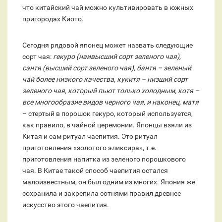
что китайский чай можно культивировать в южных
пригородах Киото.
Сегодня рядовой японец может назвать следующие
сорт чая:
гекуро (наивысший сорт зеленого чая),
сэнтя (высший сорт зеленого чая), бантя – зеленый
чай более низкого качества, кукитя – низший сорт
зеленого чая, который пьют только холодным, котя –
все многообразие видов черного чая, и наконец, матя
– стертый в порошок гекуро, который используется,
как правило, в чайной церемонии. Японцы взяли из
Китая и сам ритуал чаепития. Это ритуал
приготовления «золотого эликсира», т.е.
приготовления напитка из зеленого порошкового
чая. В Китае такой способ чаепития остался
малоизвестным, он был одним из многих. Япония же
сохранила и закрепила сотнями правил древнее
искусство этого чаепития.