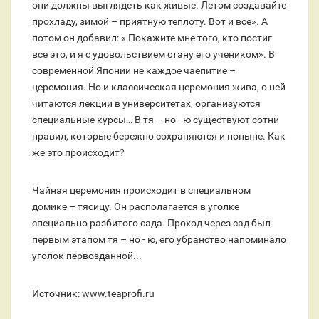
они должны выглядеть как живые. Летом создавайте
прохладу, зимой – приятную теплоту. Вот и все». А
потом он добавил: « Покажите мне того, кто постиг
все это, и я с удовольствием стану его учеником». В
современной Японии не каждое чаепитие –
церемония. Но и классическая церемония жива, о ней
читаются лекции в университетах, организуются
специальные курсы… В тя – но - ю существуют сотни
правил, которые бережно сохраняются и поныне. Как
же это происходит?
Чайная церемония происходит в специальном
домике – тясицу. Он располагается в уголке
специально разбитого сада. Проход через сад был
первым этапом тя – но - ю, его убранство напоминало
уголок первозданной...
Источник: www.teaprofi.ru