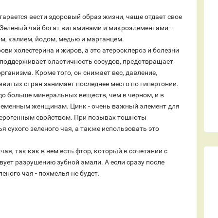
старается вести здоровый образ жизни, чаще отдает свое
. Зеленый чай богат витаминами и микроэлементами –
ком, калием, йодом, медью и марганцем.
ови холестерина и жиров, а это атеросклероз и болезни
я поддерживает эластичность сосудов, предотвращает
ганизма. Кроме того, он снижает вес, давление,
звитых стран занимает последнее место по гипертонии.
до больше минеральных веществ, чем в черном, и в
еременным женщинам. Цинк - очень важный элемент для
церогенным свойством. При позывах тошноты
сухого зеленого чая, а также использовать это
ая, так как в нем есть фтор, который в сочетании с
ет разрушению зубной эмали. А если сразу после
еного чая - похмелья не будет.