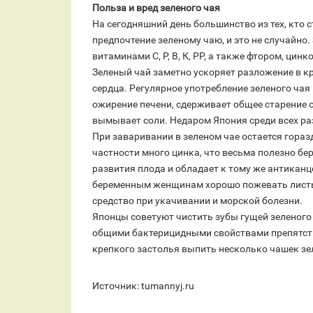
Польза и вред зеленого
чая
На сегодняшний день большинство из тех, кто 
предпочтение зеленому чаю, и это не случайно
витаминами С, Р, В, К, РР, а также фтором, цин
Зеленый чай заметно ускоряет разложение в кр
сердца. Регулярное употребление зеленого ча
ожирение печени, сдерживает общее старение ор
вымывает соли. Недаром Япония среди всех ра
При заваривании в зеленом чае остается гораз
частности много цинка, что весьма полезно б
развития плода и обладает к тому же антикан
беременным женщинам хорошо пожевать листья 
средство при укачивании и морской болезни.
Японцы советуют чистить зубы гущей зеленого ч
общими бактерицидными свойствами препятству
крепкого застолья выпить несколько чашек зел
Источник: tumannyj.ru