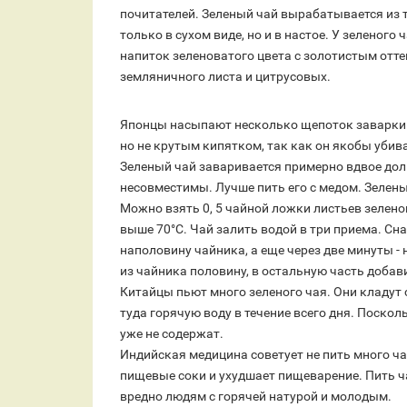
почитателей. Зеленый чай вырабатывается из то
только в сухом виде, но и в настое. У зеленого
напиток зеленоватого цвета с золотистым отте
земляничного листа и цитрусовых.
Японцы насыпают несколько щепоток заварки з
но не крутым кипятком, так как он якобы убива
Зеленый чай заваривается примерно вдвое дол
несовместимы. Лучше пить его с медом. Зелены
Можно взять 0, 5 чайной ложки листьев зелено
выше 70°С. Чай залить водой в три приема. Сна
наполовину чайника, а еще через две минуты -
из чайника половину, в остальную часть добав
Китайцы пьют много зеленого чая. Они кладут 
туда горячую воду в течение всего дня. Поскол
уже не содержат.
Индийская медицина советует не пить много чая
пищевые соки и ухудшает пищеварение. Пить ча
вредно людям с горячей натурой и молодым.