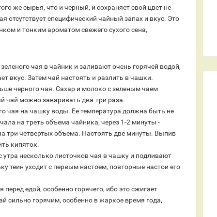
го же сырья, что и черный, и сохраняет свой цвет не
 чая отсутствует специфический чайный запах и вкус. Это
нком и тонким ароматом свежего сухого сена,
еленого чая в чайник и заливают очень горячей водой,
ет вкус. Затем чай настоять и разлить в чашки.
ьше черного чая. Сахар и молоко с зеленым чаем
й чай можно заваривать два-три раза.
го чая на чашку воды. Ее температура должна быть не
чала на треть объема чайника, через 1-2 минуты -
 на три четвертых объема. Настоять две минуты. Выпив
ить кипяток.
с утра несколько листочков чая в чашку и подливают
ьку теин уходит с первым настоем, повторные настои его
 перед едой, особенно горячего, ибо это сжигает
й сильно горячим, особенно в жаркое время года,