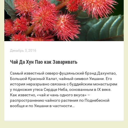
Декабрь 3, 2016
Чай Да Хун Пао как Заваривать
Самый известный северо-фуцзяньский брэнд Дахунпао,
Большой Красный Халат, чайный символ Уишани. Его
история неразрывно связана с буддийским монастырем
у подножия утеса Сердце Неба, основанным в IХ веке.
Как известно, «чай и чань одного вкуса» –
распространению чайного растения по Поднебесной
вообще и по Уишани в частности…